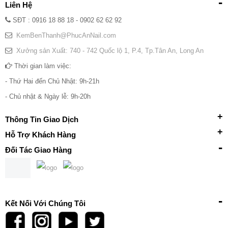
Liên Hệ
SĐT : 0916 18 88 18 - 0902 62 62 92
KemBenThanh@PhucAnNail.com
Xưởng sản Xuất: 740 - 742 Quốc lộ 1, P.4, Tp.Tân An, Long An
Thời gian làm việc:
- Thứ Hai đến Chủ Nhật: 9h-21h
- Chủ nhật & Ngày lễ: 9h-20h
Thông Tin Giao Dịch
Hỗ Trợ Khách Hàng
Đối Tác Giao Hàng
Kết Nối Với Chúng Tôi