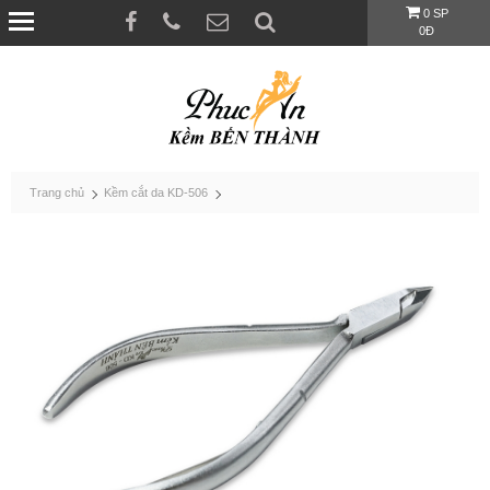
0 SP
0Đ
Trang chủ
Kềm cắt da KD-506